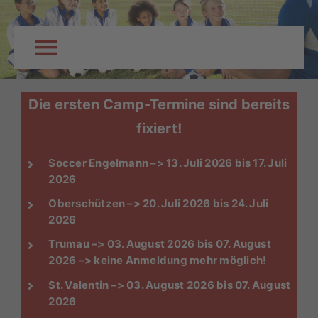
Skip
to
content
Toggle
Navigation
Startseite
Die ersten Camp-Termine sind bereits
fixiert!
Über Uns
Soccer Engelmann –> 13. Juli 2026 bis 17. Juli
2026
Eltern-Info
Oberschützen –> 20. Juli 2026 bis 24. Juli
2026
Standorte & Termine
Trumau –> 03. August 2026 bis 07. August
2026 –> keine Anmeldung mehr möglich!
St. Valentin –> 03. August 2026 bis 07. August
Anmeldung
2026