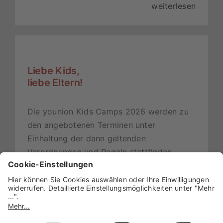
weiterlesen
Liebe Kids,
liebe Eltern!
Die younion Kids Camps 2026 werden zu
den angebotenen Terminen unter
Einhaltung der dann geltenden
Verordnungen und Regeln stattfinden.
Über eure Teilnahme freut sich,
das younion Kids Camp -Team