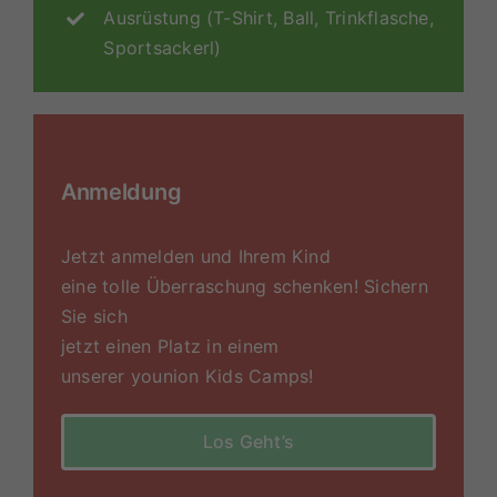
Ausrüstung (T-Shirt, Ball, Trinkflasche,
Sportsackerl)
Anmeldung
Jetzt anmelden und Ihrem Kind
eine tolle Überraschung schenken! Sichern
Sie sich
jetzt einen Platz in einem
unserer younion Kids Camps!
Los Geht’s