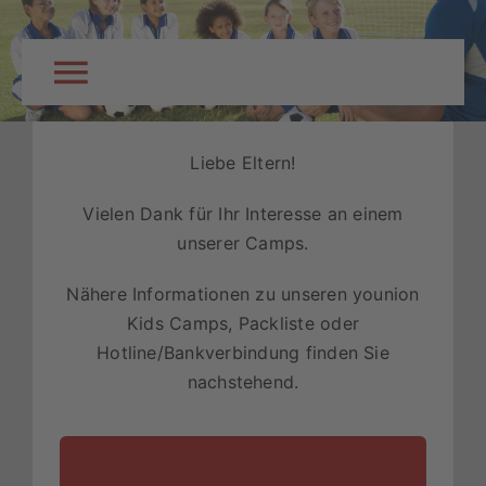
Skip
to
content
Toggle
Navigation
Startseite
Liebe Eltern!
Vielen Dank für Ihr Interesse an einem
Über Uns
unserer Camps.
Nähere Informationen zu unseren younion
Eltern-Info
Kids Camps, Packliste oder
Hotline/Bankverbindung finden Sie
Standorte & Termine
nachstehend.
Anmeldung