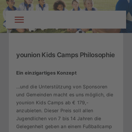
Skip
to
content
Toggle
Navigation
Startseite
younion Kids Camps Philosophie
Über Uns
Ein einzigartiges Konzept
Eltern-Info
…und die Unterstützung von Sponsoren
und Gemeinden macht es uns möglich, die
Standorte & Termine
younion Kids Camps ab € 179,-
anzubieten. Dieser Preis soll allen
Jugendlichen von 7 bis 14 Jahren die
Anmeldung
Gelegenheit geben an einem Fußballcamp